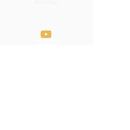
Divulga
Cultura
Reggae
Brazil
Música