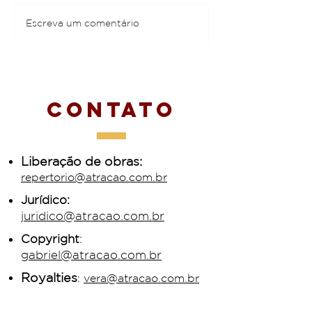
Itamar Assumpção
Nonato Lima, 
Escreva um comentário
toma conta do Lincoln
da Gravadora
Center, em NY
em comercial
João com Ive
Sangalo
Contato
Liberação de obras:
repertorio@atracao.com.br
Jurídico:
juridico@atracao.com.br
Copyright
:
gabriel@atracao.com.br
Royalties
:
vera@atracao.com.br