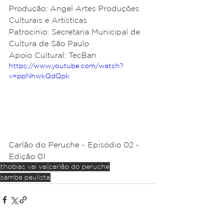
Produção: Angel Artes Produções 
Culturais e Artísticas  
Patrocínio: Secretaria Municipal de 
Cultura de São Paulo  
Apoio Cultural: TecBan
https://www.youtube.com/watch?
v=ppNhwkQdQpk
Carlão do Peruche - Episódio 02 - 
Edição 01
thobias vai vai
carlão do peruche
samba paulista