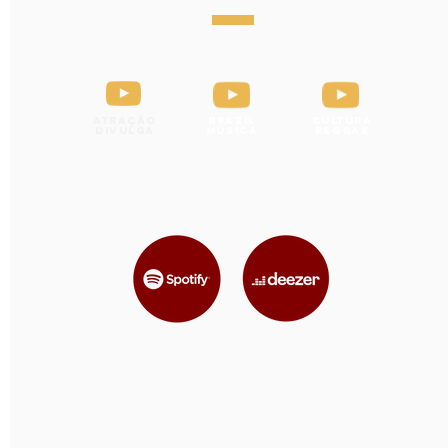
Atração
Brazil
Cultura
Divulga
Música
Reggae