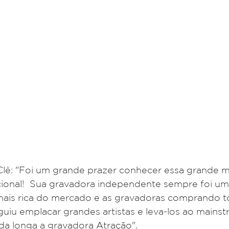
lê: "Foi um grande prazer conhecer essa grande m
cional!  Sua gravadora independente sempre foi u
is rica do mercado e as gravadoras comprando t
uiu emplacar grandes artistas e leva-los ao mainst
da longa a gravadora Atração".