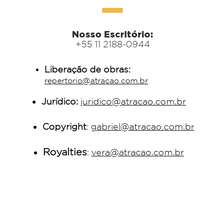
Nosso Escritório:
+55 11 2188-0944
Liberação de obras:
repertorio@atracao.com.br
Jurídico:
juridico@atracao.com.br
Copyright
:
gabriel@atracao.com.br
Royalties
:
vera@atracao.com.br