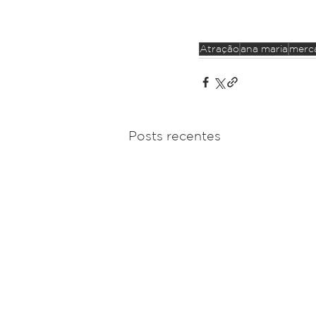
Atração
ana maria
merc
Posts recentes