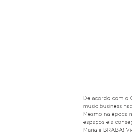
De acordo com o C
music business na
Mesmo na época ma
espaços ela conseg
Maria é BRABA! Vi