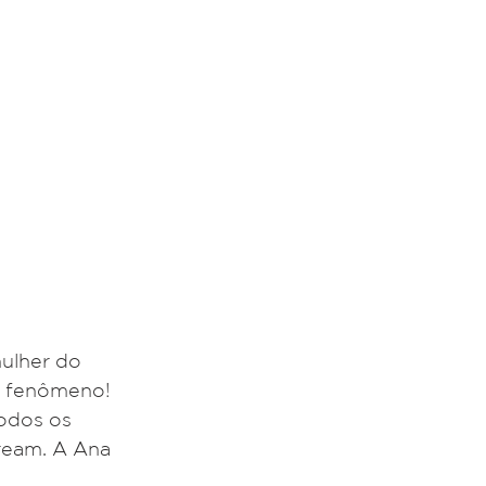
ulher do 
m fenômeno! 
odos os 
ream. A Ana 