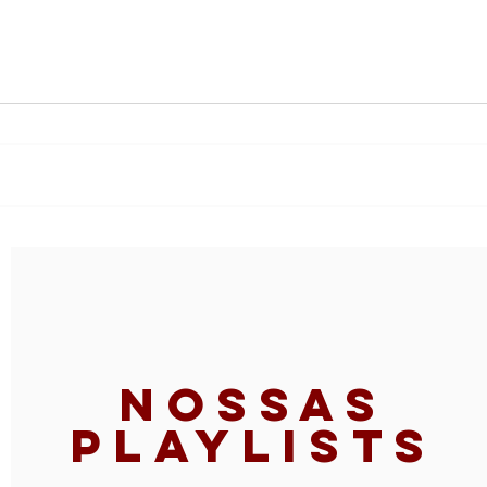
Itamar Assumpção toma
Nona
conta do Lincoln Center,
Gra
em NY
com
com
Nossas
Playlists