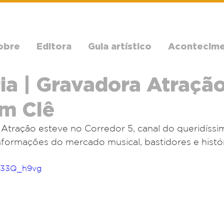
obre
Editora
Guia artístico
Acontecim
ia | Gravadora Atração
m Clê
Atração esteve no Corredor 5, canal do queridíssi
formações do mercado musical, bastidores e histór
bJ33Q_h9vg