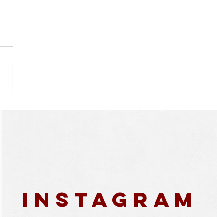
to Lima, artista da
vadora Atração em
ercial de São João
 Ivete Sangalo
Instagram