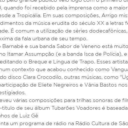
0, quando foi recebido pela imprensa como a maior
desde a Tropicália. Em suas composições, Arrigo mis
imentos da música erudita do século XX a letras fe
ade. É comum a utilização de séries dodecafônicas,
óxima da fala urbana de seu tempo.
o Barnabé e sua banda Sabor de Veneno está muito 
omo Itamar Assumpção (e a banda Isca de Polícia), e
itando o Breque e Língua de Trapo. Esses artista
 num contexto que acabou conhecido como Vanguar
o disco Clara Crocodilo, outras músicas, como “Ug
rticipação de Eliete Negreiros e Vânia Bastos nos 
stigiados.
veu várias composições para trilhas sonoras de fi
ixa-título de seu álbum Tubarões Voadores é basead
nhos de Luiz Gê
nta um programa de rádio na Rádio Cultura de São 