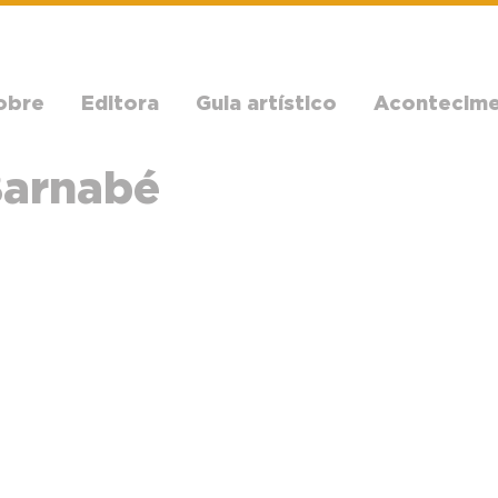
obre
Editora
Guia artístico
Acontecim
Barnabé