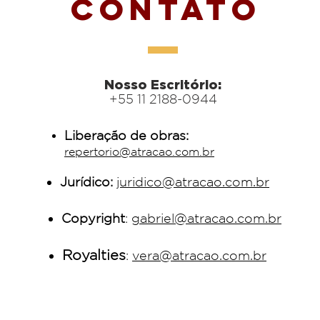
Contato
Nosso Escritório:
+55 11 2188-0944
Liberação de obras:
repertorio@atracao.com.br
Jurídico:
juridico@atracao.com.br
Copyright
:
gabriel@atracao.com.br
Royalties
:
vera@atracao.com.br