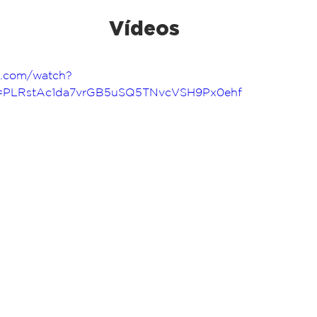
Vídeos
e.com/watch?
t=PLRstAc1da7vrGB5uSQ5TNvcVSH9Px0ehf