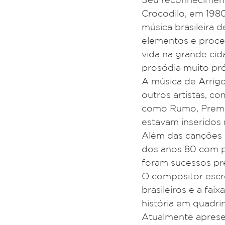
Crocodilo, em 198
música brasileira 
elementos e proced
vida na grande cid
prosódia muito pr
A música de Arrig
outros artistas, c
como Rumo, Premed
estavam inseridos
Além das canções d
dos anos 80 com pa
foram sucessos pre
O compositor escre
brasileiros e a fa
história em quadri
Atualmente aprese