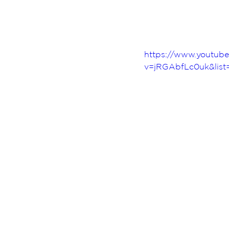
https://www.youtub
v=jRGAbfLc0uk&lis