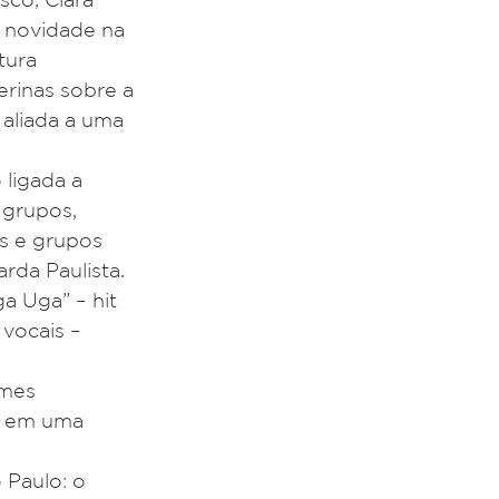
 novidade na 
tura 
rinas sobre a 
 aliada a uma 
ligada a 
 grupos, 
s e grupos 
da Paulista.
a Uga” – hit 
vocais – 
lmes 
a em uma 
Paulo: o 