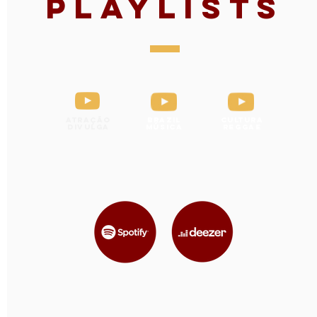
Playlists
Atração
Brazil
Cultura
Divulga
Música
Reggae