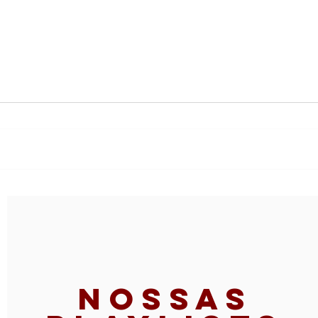
And
Althaír & Alexandre
Nossas