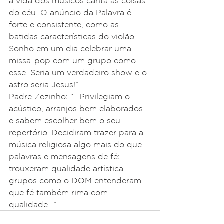
a vida dos músicos canta as coisas 
do céu. O anúncio da Palavra é 
forte e consistente, como as 
batidas características do violão. 
Sonho em um dia celebrar uma 
missa-pop com um grupo como 
esse. Seria um verdadeiro show e o 
astro seria Jesus!”
Padre Zezinho: “…Privilegiam o 
acústico, arranjos bem elaborados 
e sabem escolher bem o seu 
repertório..Decidiram trazer para a 
música religiosa algo mais do que 
palavras e mensagens de fé: 
trouxeram qualidade artística…
grupos como o DOM entenderam 
que fé também rima com 
qualidade…”