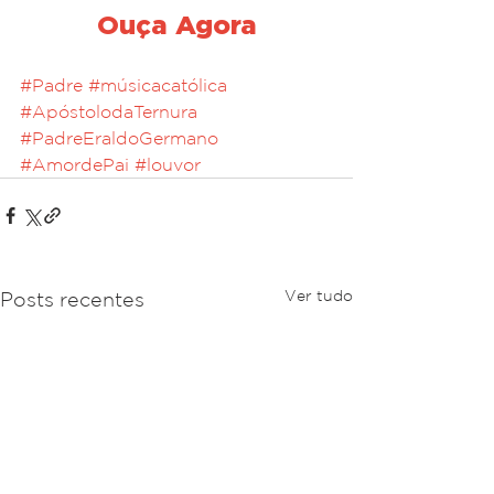
Ouça Agora
#Padre
#músicacatólica
#ApóstolodaTernura
#PadreEraldoGermano
#AmordePai
#louvor
Ver tudo
Posts recentes