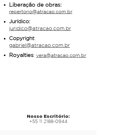
Liberação de obras:
repertorio@atracao.com.br
Jurídico:
juridico@atracao.com.br
Copyright
:
gabriel@atracao.com.br
Royalties
:
vera@atracao.com.br
Nosso Escritório:
+55 11 2188-0944