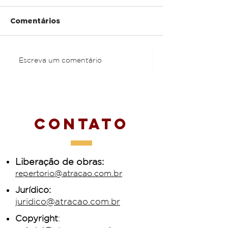
Comentários
Andrew Tosh
Althaír & Alexandre
Escreva um comentário
Contato
Liberação de obras:
repertorio@atracao.com.br
Jurídico:
juridico@atracao.com.br
Copyright
: