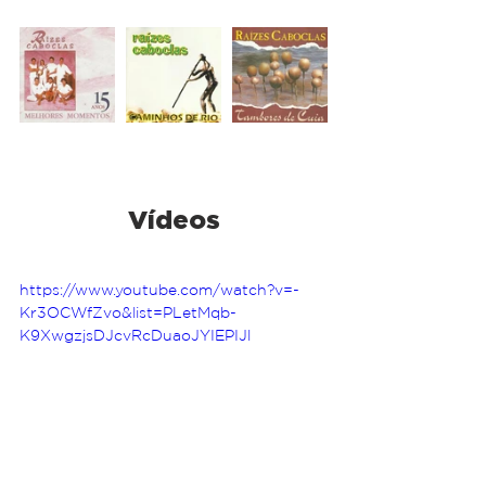
Vídeos
https://www.youtube.com/watch?v=-
Kr3OCWfZvo&list=PLetMqb-
K9XwgzjsDJcvRcDuaoJYIEPIJl