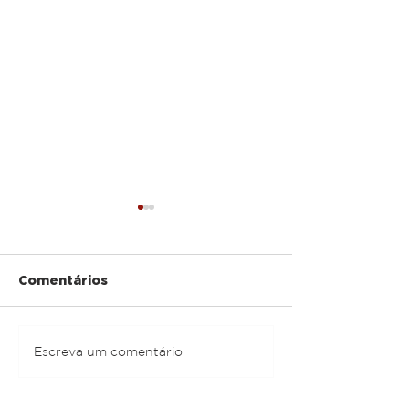
Comentários
Andrew Tosh
Althaír & Alexandre
Escreva um comentário