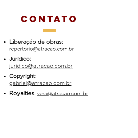
Contato
Liberação de obras:
repertorio@atracao.com.br
Jurídico:
juridico@atracao.com.br
Copyright
:
gabriel@atracao.com.br
Royalties
:
vera@atracao.com.br