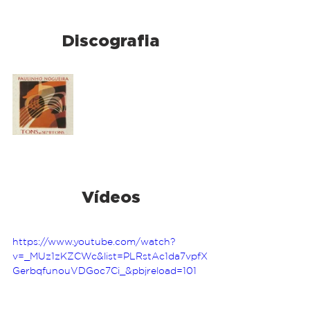
Discografia
Vídeos
https://www.youtube.com/watch?
v=_MUz1zKZCWc&list=PLRstAc1da7vpfX
GerbqfunouVDGoc7Ci_&pbjreload=101