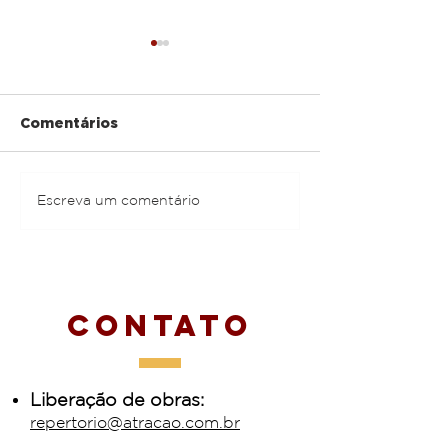
Comentários
Andrew Tosh
Althaír & Alexandre
Escreva um comentário
Contato
Liberação de obras:
repertorio@atracao.com.br