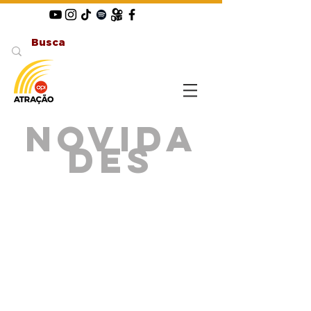
Novida
des