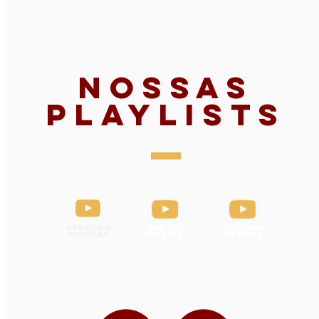
em NY
com
com
Nossas
Playlists
Atração
Brazil
Cultura
Divulga
Música
Reggae