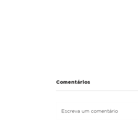
Comentários
Escreva um comentário
Maria Dapaz: A VOZ QUE
NÃO SE CALA