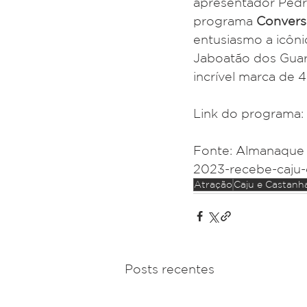
apresentador Pedr
programa
 Convers
entusiasmo a icôn
Jaboatão dos Guar
incrível marca de 
Link do programa: 
Fonte: Almanaque 
2023-recebe-caju-
Atração
Caju e Castanh
Posts recentes