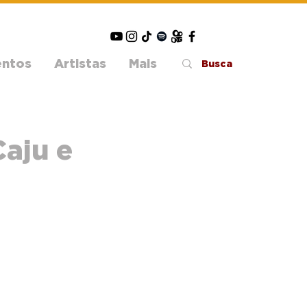
entos
Artistas
Mais
aju e