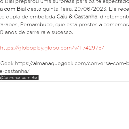
o Bial preparou uma surpresa para os telespectado
a com Bial
 desta quinta-feira, 29/06/2023. Ele re
ica dupla de embolada 
Caju & Castanha
, diretament
arapes, Pernambuco, que está prestes a comemor
40 anos de carreira e sucesso.
https://globoplay.globo.com/v/11742975/
Geek https://almanaquegeek.com/conversa-com-b
e-castanha/
a
Conversa com Bial