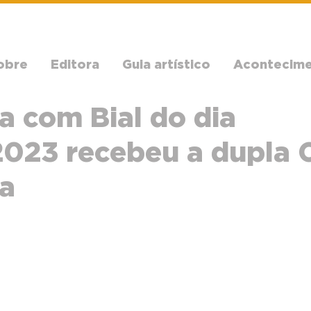
obre
Editora
Guia artístico
Acontecim
a com Bial do dia
023 recebeu a dupla C
a