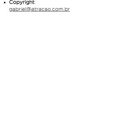
Copyright
:
gabriel@atracao.com.br
Royalties
:
vera@atracao.com.br
Nosso Escritório:
+55 11 2188-0944
Nossas
Playlists